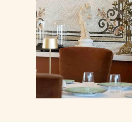
EVENTI
I SEGRETI DELLO CHÂTEA
LEADING HÔTELS OF THE W
BUONI REGALO
CONTATTI E ACCESSO
Château de Théoule - 55 avenue Lerins,
06590 Théoule-sur-Mer
+33 4 81 09 50 97
-
contact@chateau-theoule.c