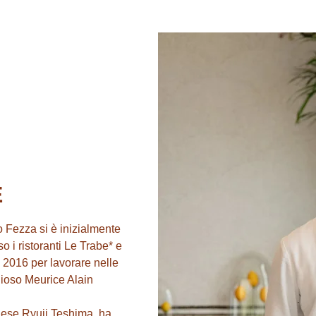
E
co Fezza si è inizialmente
 i ristoranti Le Trabe* e
el 2016 per lavorare nelle
gioso Meurice Alain
nese Ryuji Teshima, ha